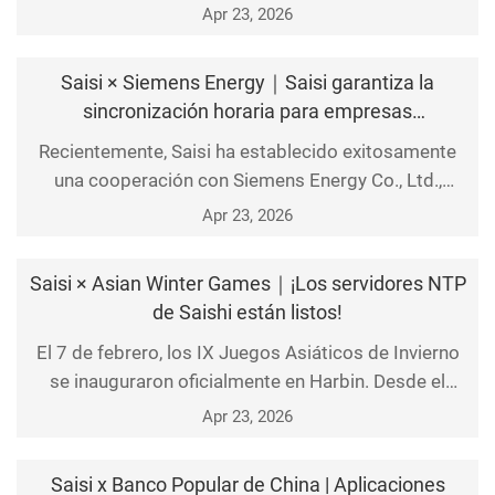
Apr 23, 2026
Saisi × Siemens Energy｜Saisi garantiza la
sincronización horaria para empresas
tecnológicas energéticas
Recientemente, Saisi ha establecido exitosamente
una cooperación con Siemens Energy Co., Ltd.,
proporcionando soluciones de sincronización
Apr 23, 2026
horaria para su división de producción de energías
renovables.
Saisi × Asian Winter Games｜¡Los servidores NTP
de Saishi están listos!
El 7 de febrero, los IX Juegos Asiáticos de Invierno
se inauguraron oficialmente en Harbin. Desde el
centro de comando hasta los puestos de servicio en
Apr 23, 2026
primera línea, desde la interconexión de equipos
hasta la colaboración interdepartamental, los
Saisi x Banco Popular de China | Aplicaciones