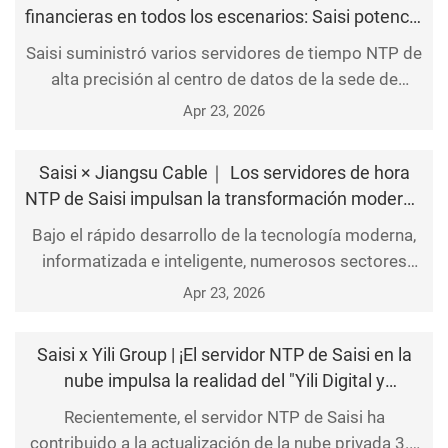
servidor
financieras en todos los escenarios: Saisi potencia
la operación precisa del Banco Popular de China
Saisi suministró varios servidores de tiempo NTP de
alta precisión al centro de datos de la sede de
Shanghái del Banco Popular de China, garantizando
Apr 23, 2026
así el funcionamiento preciso de todas las
operaciones en dicho centro.
Saisi × Jiangsu Cable｜ Los servidores de hora
NTP de Saisi impulsan la transformación moderna
de Jiangsu Cable
Bajo el rápido desarrollo de la tecnología moderna,
informatizada e inteligente, numerosos sectores
están evolucionando hacia la digitalización y la
Apr 23, 2026
modernización. Recientemente, Jiangsu
Broadcasting Cable Information Network Co., Ltd.
Saisi x Yili Group | ¡El servidor NTP de Saisi en la
(en adelante «Jiang
nube impulsa la realidad del "Yili Digital y
Inteligente"!
Recientemente, el servidor NTP de Saisi ha
contribuido a la actualización de la nube privada 3.0