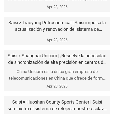
del Grupo Yili, acelerando la materialización del "Yili
Apr 23, 2026
Digital e Inteligente".
Saisi × Liaoyang Petrochemical | Saisi impulsa la
actualización y renovación del sistema de
sincronización horaria de Petroquímica Liaoyang
Apr 23, 2026
Saisi x Shanghai Unicom | ¡Resuelve la necesidad
de sincronización de alta precisión en centros de
datos IDC con equipos de comunicación 5G de
China Unicom es la única gran empresa de
Saisi!
telecomunicaciones en China que ofrece de forma
integral todos los servicios de telecomunicaciones.
Apr 23, 2026
Shanghai Unicom, cuyo nombre completo es
'Sociedad de Comunicaciones de Redes Unidas de
Saisi × Huoshan County Sports Center | Saisi
China, Sucursal de Sh
suministra el sistema de relojes maestro-esclavo