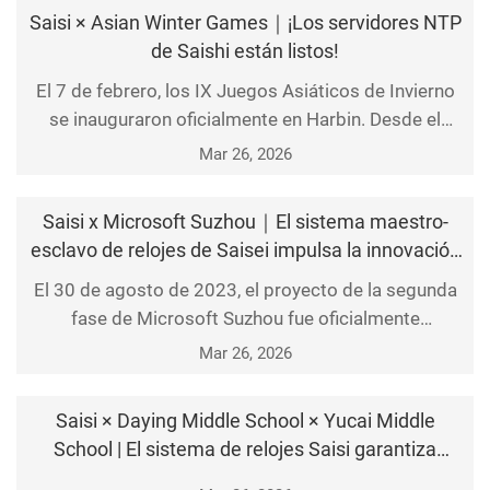
una referencia temporal precisa y fiable para las
Saisi × Asian Winter Games｜¡Los servidores NTP
redes prod
de Saishi están listos!
El 7 de febrero, los IX Juegos Asiáticos de Invierno
se inauguraron oficialmente en Harbin. Desde el
centro de comando hasta los puestos de servicio en
Mar 26, 2026
primera línea, desde la interconexión de equipos
hasta la colaboración interdepartamental, los
Saisi x Microsoft Suzhou｜El sistema maestro-
servidor
esclavo de relojes de Saisei impulsa la innovación
y la investigación en inteligencia artificial de
El 30 de agosto de 2023, el proyecto de la segunda
Microsoft Suzhou
fase de Microsoft Suzhou fue oficialmente
completado y entregado. El sistema maestro-
Mar 26, 2026
esclavo de relojes de Saisei impulsa la innovación y
la investigación en inteligencia artificial mediante
Saisi × Daying Middle School × Yucai Middle
señales horar
School | El sistema de relojes Saisi garantiza
señales horarias precisas y unificadas para el