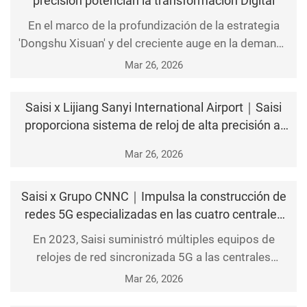
precisión potencian la transformación Digital
En el marco de la profundización de la estrategia
'Dongshu Xisuan' y del creciente auge en la demanda
de potencia computacional para la inteligencia
Mar 26, 2026
artificial, los dos centros de datos en la nube de
Midea Group en Gui'an y Nanhai han imple
Saisi x Lijiang Sanyi International Airport｜Saisi
proporciona sistema de reloj de alta precisión al
Aeropuerto Internacional de Lijiang Sanyi
Mar 26, 2026
Saisi x Grupo CNNC｜Impulsa la construcción de
redes 5G especializadas en las cuatro centrales
nucleares del Grupo CNNC, Saisi asiste en la
En 2023, Saisi suministró múltiples equipos de
transformación digital inteligente de la energía
relojes de red sincronizada 5G a las centrales
nuclear!
nucleares de Fuqing, Changjiang, Qinshan y Tianwan,
Mar 26, 2026
pertenecientes al Grupo CNNC, proporcionando así