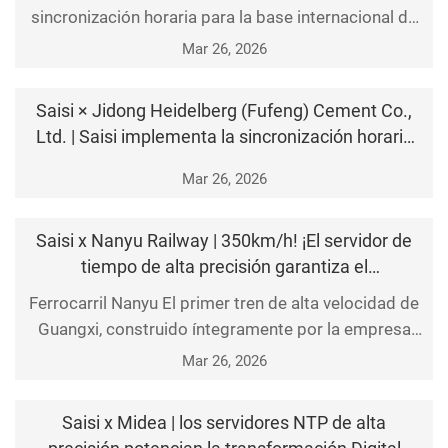
internacional de I+D y producción de APIs!
sincronización horaria para la base internacional de
I+D y producción de APIs de Zhejiang Tiantai
Mar 26, 2026
Farmacéutica, contribuyendo al aumento de
producción y eficiencia en el desarrollo a escala de
Saisi × Jidong Heidelberg (Fufeng) Cement Co.,
su negocio CRO&C
Ltd. | Saisi implementa la sincronización horaria
unificada para toda la planta de Jidong Heidelberg
Mar 26, 2026
Fufeng Cemento!
Saisi x Nanyu Railway | 350km/h! ¡El servidor de
tiempo de alta precisión garantiza el
funcionamiento seguro y sin problemas del Nan
Ferrocarril Nanyu El primer tren de alta velocidad de
Yu Railway!
Guangxi, construido íntegramente por la empresa
local, con una velocidad de 350 km/h. La línea
Mar 26, 2026
ferroviaria Nanyu, proyecto emblemático del Plan
Quinquenal 13º para la Construcción Ferroviaria de
Saisi x Midea | los servidores NTP de alta
Guan