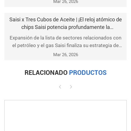
Mar 26, 2026
Colegio Daying y el Coleg
Saisi x Tres Cubos de Aceite | ¡El reloj atómico de
chips Saisi potencia profundamente la
exploración en aguas profundas de CNPC,
Expansión de la lista de sectores relacionados con
acelerando el desbloqueo de yacimientos de
el petróleo y el gas Saisi finaliza su estrategia de
petróleo y gas de cientos de millones de
expansión en el sector de los tres grandes grupos
Mar 26, 2026
toneladas!
petroleros. El sector petrolero y gasístico, como la
columna vertebral energética de la infraestruc
RELACIONADO
PRODUCTOS