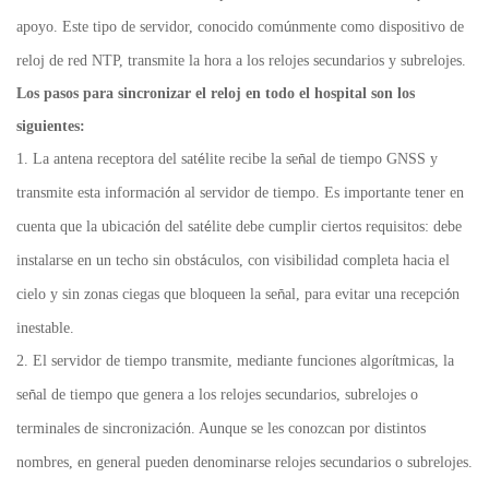
apoyo. Este tipo de servidor, conocido com
nmente como dispositivo de
ú
reloj de red NTP, transmite la hora a los relojes secundarios y subrelojes.
Los pasos para sincronizar el reloj en todo el hospital son los
siguientes:
1. La antena receptora del sat
lite recibe la se
al de tiempo GNSS y
é
ñ
transmite esta informaci
n al servidor de tiempo. Es importante tener en
ó
cuenta que la ubicaci
n del sat
lite debe cumplir ciertos requisitos: debe
ó
é
instalarse en un techo sin obst
culos, con visibilidad completa hacia el
á
cielo y sin zonas ciegas que bloqueen la se
al, para evitar una recepci
n
ñ
ó
inestable.
2. El servidor de tiempo transmite, mediante funciones algor
tmicas, la
í
se
al de tiempo que genera a los relojes secundarios, subrelojes o
ñ
terminales de sincronizaci
n. Aunque se les conozcan por distintos
ó
nombres, en general pueden denominarse relojes secundarios o subrelojes.