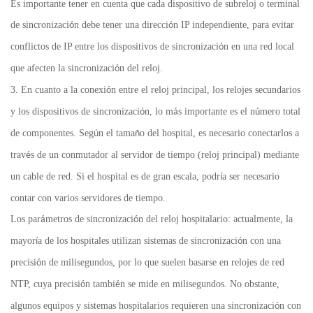
Es importante tener en cuenta que cada dispositivo de subreloj o terminal
de sincronizaci
n debe tener una direcci
n IP independiente, para evitar
ó
ó
conflictos de IP entre los dispositivos de sincronizaci
n en una red local
ó
que afecten la sincronizaci
n del reloj.
ó
3. En cuanto a la conexi
n entre el reloj principal, los relojes secundarios
ó
y los dispositivos de sincronizaci
n, lo m
s importante es el n
mero total
ó
á
ú
de componentes. Seg
n el tama
o del hospital, es necesario conectarlos a
ú
ñ
trav
s de un conmutador al servidor de tiempo (reloj principal) mediante
é
un cable de red. Si el hospital es de gran escala, podr
a ser necesario
í
contar con varios servidores de tiempo.
Los par
metros de sincronizaci
n del reloj hospitalario: actualmente, la
á
ó
mayor
a de los hospitales utilizan sistemas de sincronizaci
n con una
í
ó
precisi
n de milisegundos, por lo que suelen basarse en relojes de red
ó
NTP, cuya precisi
n tambi
n se mide en milisegundos. No obstante,
ó
é
algunos equipos y sistemas hospitalarios requieren una sincronizaci
n con
ó