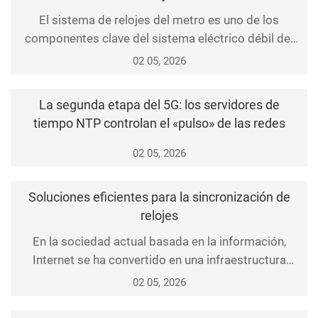
crear soluciones de sincronización de tiempo adapt
El sistema de relojes del metro es uno de los
componentes clave del sistema eléctrico débil del
metro. Su función principal no solo es proporcionar
02 05, 2026
una hora estándar unificada al personal de control
de operaciones (OCC), al personal de la estación, al
La segunda etapa del 5G: los servidores de
personal de mantenimiento, al personal de oficina y
tiempo NTP controlan el «pulso» de las redes
a los pasajeros, sino también suministrar seña
02 05, 2026
Soluciones eficientes para la sincronización de
relojes
En la sociedad actual basada en la información,
Internet se ha convertido en una infraestructura
esencial de nuestra vida. La sincronización del
02 05, 2026
tiempo es fundamental para numerosas
aplicaciones clave, como los sistemas financieros, el