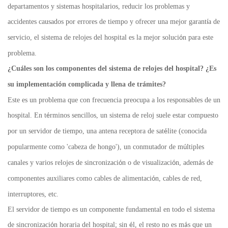
departamentos y sistemas hospitalarios, reducir los problemas y
accidentes causados por errores de tiempo y ofrecer una mejor garant
a de
í
servicio, el sistema de relojes del hospital es la mejor soluci
n para este
ó
problema.
¿
Cu
les son los componentes del sistema de relojes del hospital?
¿
Es
á
su implementaci
n complicada y llena de tr
mites?
ó
á
Este es un problema que con frecuencia preocupa a los responsables de un
hospital. En t
rminos sencillos, un sistema de reloj suele estar compuesto
é
por un servidor de tiempo, una antena receptora de sat
lite (conocida
é
popularmente como 'cabeza de hongo'), un conmutador de m
ltiples
ú
canales y varios relojes de sincronizaci
n o de visualizaci
n, adem
s de
ó
ó
á
componentes auxiliares como cables de alimentaci
n, cables de red,
ó
interruptores, etc.
El servidor de tiempo es un componente fundamental en todo el sistema
de sincronizaci
n horaria del hospital; sin
l, el resto no es m
s que un
ó
é
á