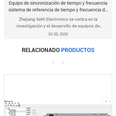
Equipo de sincronización de tiempo y frecuencia
almacenamiento y respaldo de datos, y la
sistema de referencia de tiempo y frecuencia de
supervisión remota. La red Ethernet de
toda la red
Zhejiang Seth Electronics se centra en la
sincronización de relojes constitu
investigación y el desarrollo de equipos de
sincronización de tiempo y frecuencia, equipos de
02 05, 2026
sincronización de red y suministro de esquemas
generales, cubriendo el tiempo y la frecuencia
RELACIONADO
PRODUCTOS
unificados, la sincronización de tiempo de red, la
distribución de señales multiprotocolo, y se adapta
al despliegue de