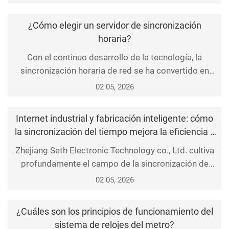
sistema eléctrico, los registros de transacciones de
centros de datos y la programación de la
¿Cómo elegir un servidor de sincronización
producción industrial no pueden separarse del
horaria?
soporte preciso de sincronización de tiempo. Como
Con el continuo desarrollo de la tecnología, la
equipo c
sincronización horaria de red se ha convertido en
una función imprescindible para diversos sectores,
02 05, 2026
empresas e instituciones. Como dispositivo clave
para implementar esta función, la elección del
Internet industrial y fabricación inteligente: cómo
servidor de sincronización horaria es especialmente
la sincronización del tiempo mejora la eficiencia y
importante. En este artículo se explica en detalle có
la calidad de la producción
Zhejiang Seth Electronic Technology co., Ltd. cultiva
profundamente el campo de la sincronización de
tiempo y frecuencia, se centra en la investigación y
02 05, 2026
desarrollo y producción de equipos de tiempo y
frecuencia, servidores NTP y servidores ptp, y se
¿Cuáles son los principios de funcionamiento del
basa en la acumulación de tecnología madura para
sistema de relojes del metro?