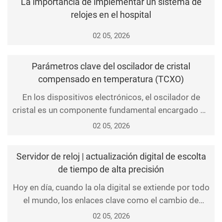
La importancia de implementar un sistema de
relojes en el hospital
02 05, 2026
Parámetros clave del oscilador de cristal
compensado en temperatura (TCXO)
En los dispositivos electrónicos, el oscilador de
cristal es un componente fundamental encargado de
generar señales de frecuencia estables. Entre ellos,
02 05, 2026
el oscilador de cristal compensado en temperatura
(TCXO) es un tipo de oscilador con prestaciones
Servidor de reloj | actualización digital de escolta
superiores, ya que puede ajustar automáticamente
de tiempo de alta precisión
su frecuencia para adaptarse a las variaciones de
Hoy en día, cuando la ola digital se extiende por todo
el mundo, los enlaces clave como el cambio de
estaciones base de comunicación, la protección del
02 05, 2026