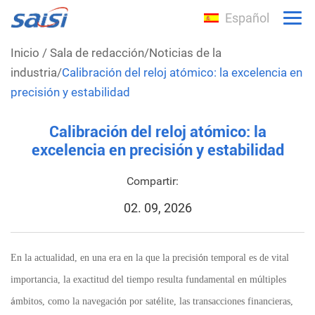
Español
Inicio
/
Sala de redacción
/
Noticias de la
industria
/
Calibración del reloj atómico: la excelencia en
precisión y estabilidad
Calibración del reloj atómico: la
excelencia en precisión y estabilidad
Compartir:
02. 09, 2026
En la actualidad, en una era en la que la precisi
n temporal es de vital
ó
importancia, la exactitud del tiempo resulta fundamental en m
ltiples
ú
mbitos, como la navegaci
n por sat
lite, las transacciones financieras,
á
ó
é