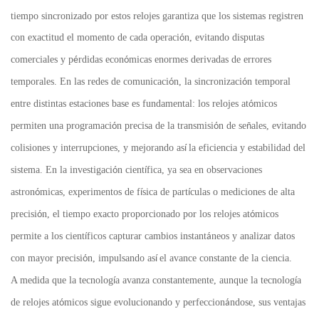
tiempo sincronizado por estos relojes garantiza que los sistemas registren
con exactitud el momento de cada operaci
n, evitando disputas
ó
comerciales y p
rdidas econ
micas enormes derivadas de errores
é
ó
temporales. En las redes de comunicaci
n, la sincronizaci
n temporal
ó
ó
entre distintas estaciones base es fundamental: los relojes at
micos
ó
permiten una programaci
n precisa de la transmisi
n de se
ales, evitando
ó
ó
ñ
colisiones y interrupciones, y mejorando as
la eficiencia y estabilidad del
í
sistema. En la investigaci
n cient
fica, ya sea en observaciones
ó
í
astron
micas, experimentos de f
sica de part
culas o mediciones de alta
ó
í
í
precisi
n, el tiempo exacto proporcionado por los relojes at
micos
ó
ó
permite a los cient
ficos capturar cambios instant
neos y analizar datos
í
á
con mayor precisi
n, impulsando as
el avance constante de la ciencia.
ó
í
A medida que la tecnolog
a avanza constantemente, aunque la tecnolog
a
í
í
de relojes at
micos sigue evolucionando y perfeccion
ndose, sus ventajas
ó
á