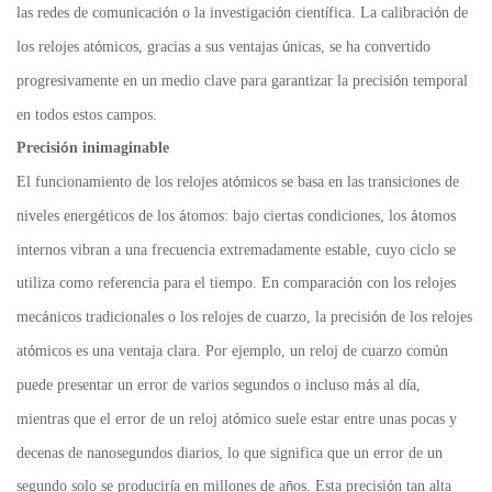
las redes de comunicaci
n o la investigaci
n cient
fica. La calibraci
n de
ó
ó
í
ó
los relojes at
micos, gracias a sus ventajas
nicas, se ha convertido
ó
ú
progresivamente en un medio clave para garantizar la precisi
n temporal
ó
en todos estos campos.
Precisi
n inimaginable
ó
El funcionamiento de los relojes at
micos se basa en las transiciones de
ó
niveles energ
ticos de los
tomos: bajo ciertas condiciones, los
tomos
é
á
á
internos vibran a una frecuencia extremadamente estable, cuyo ciclo se
utiliza como referencia para el tiempo. En comparaci
n con los relojes
ó
mec
nicos tradicionales o los relojes de cuarzo, la precisi
n de los relojes
á
ó
at
micos es una ventaja clara. Por ejemplo, un reloj de cuarzo com
n
ó
ú
puede presentar un error de varios segundos o incluso m
s al d
a,
á
í
mientras que el error de un reloj at
mico suele estar entre unas pocas y
ó
decenas de nanosegundos diarios, lo que significa que un error de un
segundo solo se producir
a en millones de a
os. Esta precisi
n tan alta
í
ñ
ó