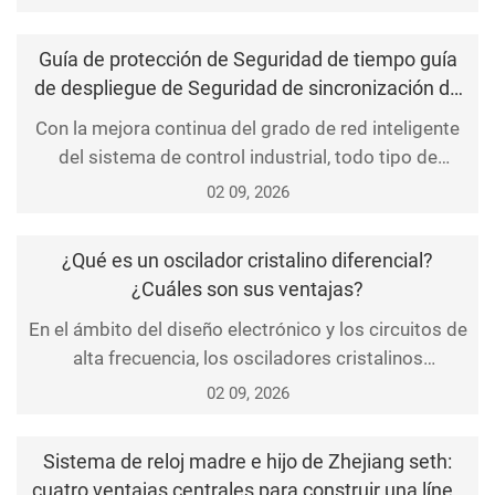
Guía de protección de Seguridad de tiempo guía
de despliegue de Seguridad de sincronización de
tiempo del sistema de control industrial
Con la mejora continua del grado de red inteligente
del sistema de control industrial, todo tipo de
equipos de control, terminales de monitoreo y
02 09, 2026
sistemas de automatización en el sitio de
producción están completamente conectados a la
¿Qué es un oscilador cristalino diferencial?
red, y la sincronización de tiempo precisa se ha
¿Cuáles son sus ventajas?
convertido en la base para el funcionamiento estable
En el ámbito del diseño electrónico y los circuitos de
de la producc
alta frecuencia, los osciladores cristalinos
diferenciales son un componente clave ampliamente
02 09, 2026
utilizado en el procesamiento de señales, los
sistemas de comunicación y los circuitos digitales
Sistema de reloj madre e hijo de Zhejiang seth:
de alta velocidad. Ofrecen ventajas como alta
cuatro ventajas centrales para construir una línea