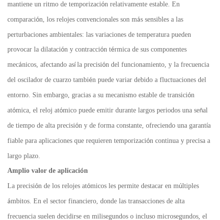
mantiene un ritmo de temporizaci
n relativamente estable. En
ó
comparaci
n, los relojes convencionales son m
s sensibles a las
ó
á
perturbaciones ambientales: las variaciones de temperatura pueden
provocar la dilataci
n y contracci
n t
rmica de sus componentes
ó
ó
é
mec
nicos, afectando as
la precisi
n del funcionamiento, y la frecuencia
á
í
ó
del oscilador de cuarzo tambi
n puede variar debido a fluctuaciones del
é
entorno. Sin embargo, gracias a su mecanismo estable de transici
n
ó
at
mica, el reloj at
mico puede emitir durante largos periodos una se
al
ó
ó
ñ
de tiempo de alta precisi
n y de forma constante, ofreciendo una garant
a
ó
í
fiable para aplicaciones que requieren temporizaci
n continua y precisa a
ó
largo plazo.
Amplio valor de aplicaci
n
ó
La precisi
n de los relojes at
micos les permite destacar en m
ltiples
ó
ó
ú
mbitos. En el sector financiero, donde las transacciones de alta
á
frecuencia suelen decidirse en milisegundos o incluso microsegundos, el