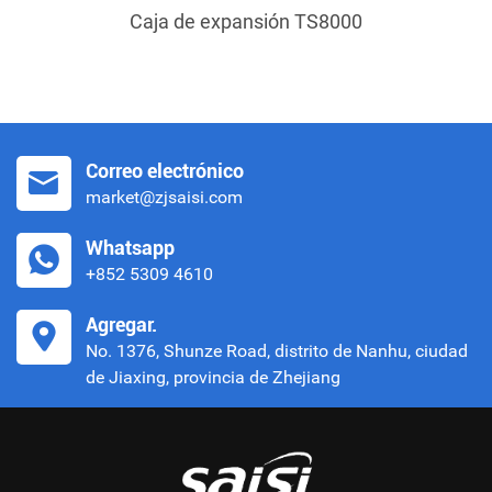
Caja de expansión TS8000
Correo electrónico
market@zjsaisi.com
Whatsapp
+852 5309 4610
Agregar.
No. 1376, Shunze Road, distrito de Nanhu, ciudad
de Jiaxing, provincia de Zhejiang