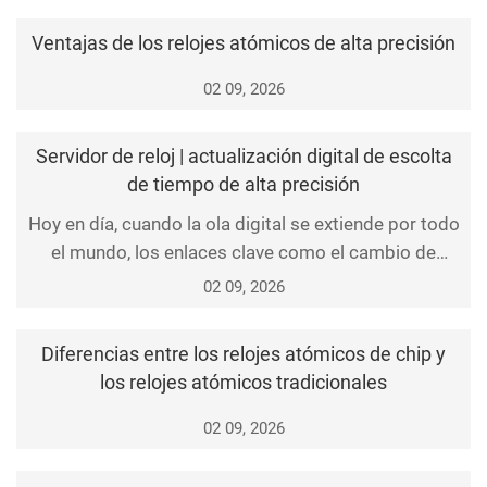
Ventajas de los relojes atómicos de alta precisión
02 09, 2026
Servidor de reloj | actualización digital de escolta
de tiempo de alta precisión
Hoy en día, cuando la ola digital se extiende por todo
el mundo, los enlaces clave como el cambio de
estaciones base de comunicación, la protección del
02 09, 2026
sistema eléctrico, los registros de transacciones de
centros de datos y la programación de la
Diferencias entre los relojes atómicos de chip y
producción industrial no pueden separarse del
los relojes atómicos tradicionales
soporte preciso de sincronización de tiempo. Como
equipo c
02 09, 2026