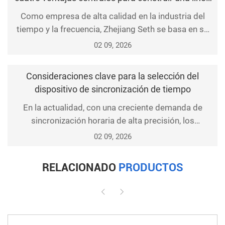
precisión, gran estabilidad y una fuerte capacidad de
de defensa de cronometraje precisa
Como empresa de alta calidad en la industria del
res
tiempo y la frecuencia, Zhejiang Seth se basa en su
propio equipo de I + D y tecnología central para
02 09, 2026
crear un sistema de reloj madre e hijo, que forma
ventajas diferenciadas en las cuatro dimensiones de
Consideraciones clave para la selección del
precisión, estabilidad, adaptación y seguridad,
dispositivo de sincronización de tiempo
satisface las necesidades de cronometraje preciso
En la actualidad, con una creciente demanda de
sincronización horaria de alta precisión, los
dispositivos de sincronización son muy populares
02 09, 2026
gracias a sus excelentes prestaciones y facilidad de
uso y gestión. No obstante, al elegir uno, es
RELACIONADO
PRODUCTOS
fundamental tener en cuenta varios factores clave
para garantizar que su dispositivo sincronice el
tiempo con