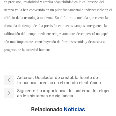
en precisi
n, estabilidad y amplia adaptabilidad en la calibraci
n del
ó
ó
tiempo ya la han convertido en un pilar fundamental e indispensable en el
edificio de la tecnolog
a moderna. En el futuro, a medida que crezca la
í
demanda de tiempo de alta precisi
n en nuevos campos emergentes, la
ó
calibraci
n del tiempo mediante relojes at
micos desempe
ar
un papel
ó
ó
ñ
á
a
n m
s importante, contribuyendo de forma sostenida y destacada al
ú
á
progreso de la sociedad humana.
Anterior:
Oscilador de cristal: la fuente de
frecuencia precisa en el mundo electrónico
Siguiente:
La importancia del sistema de relojes
en los sistemas de vigilancia
Relacionado
Noticias