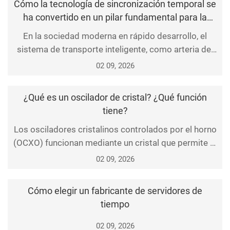
Cómo la tecnología de sincronización temporal se
ha convertido en un pilar fundamental para la
industria del transporte inteligente
En la sociedad moderna en rápido desarrollo, el
sistema de transporte inteligente, como arteria del
desarrollo urbano, desempeña un papel
02 09, 2026
fundamental. Optimiza el flujo del tráfico, reduce las
congestiones y mejora la seguridad y la eficiencia
¿Qué es un oscilador de cristal? ¿Qué función
mediante tecnologías eficientes de procesamiento
tiene?
de información y comunicación. En el proceso de
Los osciladores cristalinos controlados por el horno
construcc
(OCXO) funcionan mediante un cristal que permite la
conversión de energía eléctrica en energía mecánica
02 09, 2026
y viceversa, en estado de resonancia, para generar
oscilaciones de frecuencia única, estables y
Cómo elegir un fabricante de servidores de
precisas. Bajo condiciones normales de
tiempo
funcionamiento, la precisión absoluta de frecuencia
de los
02 09, 2026