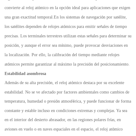
convierte al reloj at
mico en la opci
n ideal para aplicaciones que exigen
ó
ó
una gran exactitud temporal.En los sistemas de navegaci
n por sat
lite,
ó
é
los sat
lites dependen de relojes at
micos para emitir se
ales de tiempo
é
ó
ñ
precisas. Los terminales terrestres utilizan estas se
ales para determinar su
ñ
posici
n, y aunque el error sea m
nimo, puede provocar desviaciones en
ó
í
la localizaci
n. Por ello, la calibraci
n del tiempo mediante relojes
ó
ó
at
micos permite garantizar al m
ximo la precisi
n del posicionamiento.
ó
á
ó
Estabilidad asombrosa
Adem
s de su alta precisi
n, el reloj at
mico destaca por su excelente
á
ó
ó
estabilidad. No se ve afectado por factores ambientales como cambios de
temperatura, humedad o presi
n atmosf
rica, y puede funcionar de forma
ó
é
constante y estable incluso en condiciones extremas y complejas. Ya sea
en el interior del desierto abrasador, en las regiones polares fr
as, en
í
aviones en vuelo o en naves espaciales en el espacio, el reloj at
mico
ó