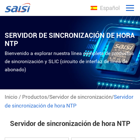
Español
SERVIDOR DE SINCRONIZACIÓN DE HORA
NTP
Bienvenido a explorar nuestra línea completa de productos
de sincronización y SLIC (circuito de interfaz de línea de
abonado)
Inicio
/
Productos
/
Servidor de sincronización
/
Servidor
de sincronización de hora NTP
Servidor de sincronización de hora NTP