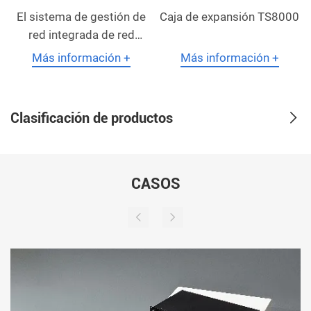
red)
El sistema de gestión de
Caja de expansión TS8000
red integrada de red
síncrona es un sistema
Más información +
Más información +
integral de gestión de red
para equipos de
sincronización
Clasificación de productos
desarrollado
independientemente por
nuestra empresa.
CASOS