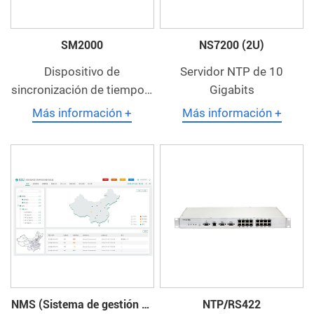
SM2000
NS7200 (2U)
Dispositivo de
Servidor NTP de 10
sincronización de tiempo y
Gigabits
frecuencia/Dispositivo de
Más información +
Más información +
sincronización de
red/Dispositivo de bits
NMS (Sistema de gestión de
NTP/RS422