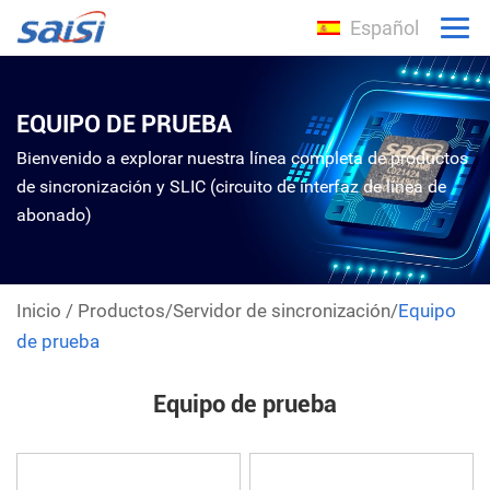
Español
EQUIPO DE PRUEBA
Bienvenido a explorar nuestra línea completa de productos
de sincronización y SLIC (circuito de interfaz de línea de
abonado)
Inicio
/
Productos
/
Servidor de sincronización
/
Equipo
de prueba
Equipo de prueba